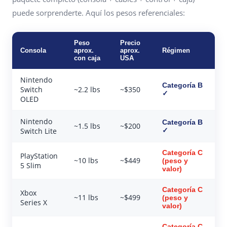
puede sorprenderte. Aquí los pesos referenciales:
Peso
Precio
Consola
aprox.
aprox.
Régimen
con caja
USA
Nintendo
Categoría B
Switch
~2.2 lbs
~$350
✓
OLED
Nintendo
Categoría B
~1.5 lbs
~$200
Switch Lite
✓
Categoría C
PlayStation
~10 lbs
~$449
(peso y
5 Slim
valor)
Categoría C
Xbox
~11 lbs
~$499
(peso y
Series X
valor)
Categoría C