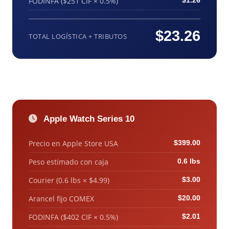
FODINFA ($251 CIF × 0.5%)
$1.26
$23.26
TOTAL LOGÍSTICA + TRIBUTOS
Apple Watch Series 10
Precio en Apple Store USA
$399.00
Peso estimado con caja
0.6 lbs
Courier (0.6 lbs × $4.99)
$3.00
Arancel fijo COMEX
$20.00
FODINFA ($402 CIF × 0.5%)
$2.01