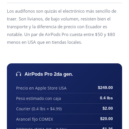
Los audífonos son quizás el electrónico más sencillo de
traer. Son livianos, de bajo volumen, resisten bien el
transporte y la diferencia de precio con Ecuador es
notable. Un par de AirPods Pro cuesta entre $50 y $80
menos en USA que en tiendas locales.
AirPods Pro 2da gen.
Precio en Apple Store USA
$249.00
Peso estimado con caja
0.4 lbs
Courier (0.4 lbs × $4.99)
$2.00
Arancel fijo COMEX
$20.00