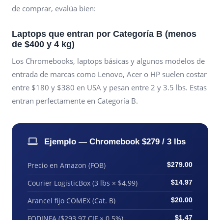
de comprar, evalúa bien:
Laptops que entran por Categoría B (menos
de $400 y 4 kg)
Los Chromebooks, laptops básicas y algunos modelos de
entrada de marcas como Lenovo, Acer o HP suelen costar
entre $180 y $380 en USA y pesan entre 2 y 3.5 lbs. Estas
entran perfectamente en Categoría B.
Ejemplo — Chromebook $279 / 3 lbs
Precio en Amazon (FOB)
$279.00
Courier LogisticBox (3 lbs × $4.99)
$14.97
Arancel fijo COMEX (Cat. B)
$20.00
FODINFA ($293.97 CIF × 0.5%)
$1.47