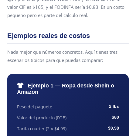
valor CIF es $165, y el FODINFA sería $0.83. Es un costo
pequeño pero es parte del cálculo real.
Ejemplos reales de costos
Nada mejor que números concretos. Aquí tienes tres
escenarios típicos para que puedas comparar:
Ejemplo 1 — Ropa desde Shein o
Amazon
Peso del paquete
2 lbs
Valor del producto (FOB)
$80
Tarifa courier (2 × $4.99)
$9.98