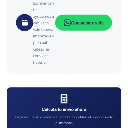
Escríbenos y
te
ayudamos a
Consultar gratis
calcular si
vale la pena
importarla y
por cuál
categoría
conviene
hacerlo.
Calcula tu envío ahora
Ingresa el peso y valor de tu producto y obtén el precio exacto
al instante.