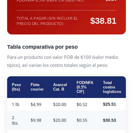
TOTAL A PAGAR (SIN INCLUIR EL
$38.81
PRECIO DEL PRODUCTO)
Tabla comparativa por peso
Para un producto con valor FOB de $100 (valor medio
típico), así varían los costos totales según el peso:
FODINFA
Total
Peso
Flete
Arancel
(0.5%
costos
(lbs)
courier
Cat. B
CIF)
logísticos
1 lb
$4.99
$20.00
$0.52
$25.51
2
$9.98
$20.00
$0.55
$30.53
lbs