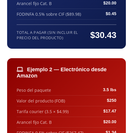
Arancel fijo Cat. B
$20.00
FODINFA 0.5% sobre CIF ($89.98)
$0.45
TOTAL A PAGAR (SIN INCLUIR EL
$30.43
PRECIO DEL PRODUCTO)
Ejemplo 2 — Electrónico desde
Amazon
Peso del paquete
3.5 lbs
Valor del producto (FOB)
$250
Tarifa courier (3.5 × $4.99)
$17.47
Arancel fijo Cat. B
$20.00
FODINFA 0.5% sobre CIF ($267.47)
$1.34