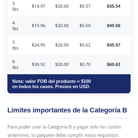
3
$14.97
$20.00
$0.57
$35.54
lbs
4
$19.96
$20.00
$0.60
$40.56
lbs
5
$24.95
$20.00
$0.62
$45.57
lbs
8
$39.92
$20.00
$0.70
$60.62
lbs
Nota: valor FOB del producto = $100
en todos los casos. Precios en USD.
Límites importantes de la Categoría B
Para poder usar la Categoría B y pagar solo los costos
anteriores, tu paquete debe cumplir estos requisitos: